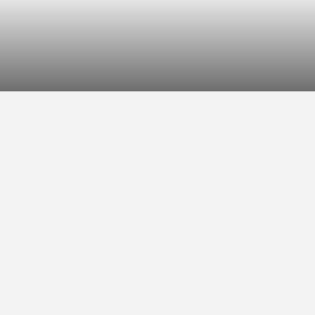
3044AM永利
研究方向
泛时空感知与通感智算；多层级探测与
超分
超限智造；跨场景融通与孪生智联
技术