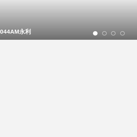
科研团队
；自然
遥感科学团队；遥感信息工程团队；时
数据分
空智能团队