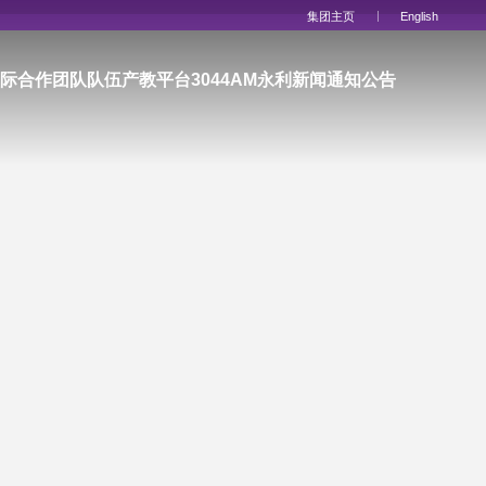
集团主页
English
际合作
团队队伍
产教平台
3044AM永利新闻
通知公告